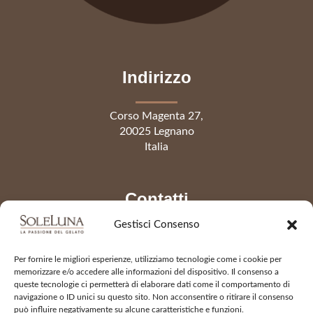
Indirizzo
Corso Magenta 27,
20025 Legnano
Italia
Contatti
Gestisci Consenso
Telefono
0331 441541
Per fornire le migliori esperienze, utilizziamo tecnologie come i cookie per
info@gelateriasoleluna.it
memorizzare e/o accedere alle informazioni del dispositivo. Il consenso a
queste tecnologie ci permetterà di elaborare dati come il comportamento di
navigazione o ID unici su questo sito. Non acconsentire o ritirare il consenso
può influire negativamente su alcune caratteristiche e funzioni.