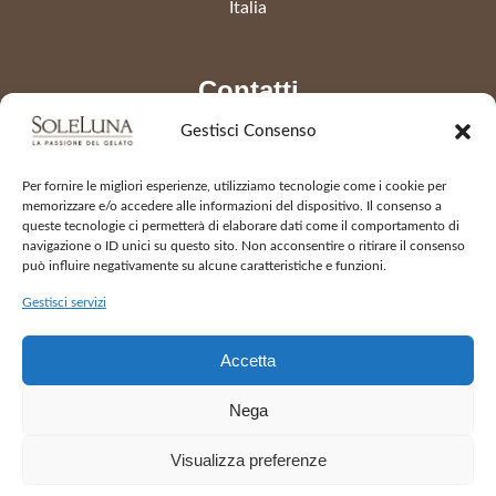
Italia
Contatti
Gestisci Consenso
Telefono
0331 441541
Per fornire le migliori esperienze, utilizziamo tecnologie come i cookie per
info@gelateriasoleluna.it
memorizzare e/o accedere alle informazioni del dispositivo. Il consenso a
queste tecnologie ci permetterà di elaborare dati come il comportamento di
navigazione o ID unici su questo sito. Non acconsentire o ritirare il consenso
può influire negativamente su alcune caratteristiche e funzioni.
Apertura
Gestisci servizi
da martedì a domenica
Accetta
dalle 11:00 alle 23:00
Lunedì chiuso
Nega
Visualizza preferenze
2026 © Gelateria Soleluna - All Rights Reserved