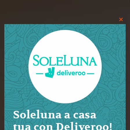
Clos
this
modu
Soleluna a casa
tua con Deliveroo!