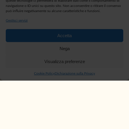
queste tecnologie ci permetterà di elaborare dati come il comportamento di
navigazione o ID unici su questo sito. Non acconsentire o ritirare il consenso
può influire negativamente su alcune caratteristiche e funzioni.
Gestisci servizi
Accetta
Nega
Visualizza preferenze
Cookie Policy
Dichiarazione sulla Privacy
Intolleranze
alimentari