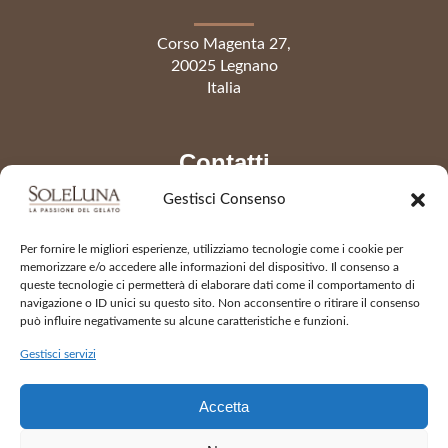
Corso Magenta 27,
20025 Legnano
Italia
Contatti
Gestisci Consenso
Telefono
0331 441541
Per fornire le migliori esperienze, utilizziamo tecnologie come i cookie per
info@gelateriasoleluna.it
memorizzare e/o accedere alle informazioni del dispositivo. Il consenso a
queste tecnologie ci permetterà di elaborare dati come il comportamento di
navigazione o ID unici su questo sito. Non acconsentire o ritirare il consenso
può influire negativamente su alcune caratteristiche e funzioni.
Apertura
Gestisci servizi
da martedì a domenica
Accetta
dalle 11:00 alle 23:00
Lunedì chiuso