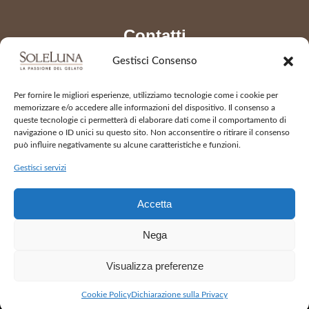
Contatti
Gestisci Consenso
Telefono
0331 441541
Per fornire le migliori esperienze, utilizziamo tecnologie come i cookie per
info@gelateriasoleluna.it
memorizzare e/o accedere alle informazioni del dispositivo. Il consenso a
queste tecnologie ci permetterà di elaborare dati come il comportamento di
navigazione o ID unici su questo sito. Non acconsentire o ritirare il consenso
può influire negativamente su alcune caratteristiche e funzioni.
Apertura
Gestisci servizi
da martedì a domenica
Accetta
dalle 11:00 alle 23:00
Lunedì chiuso
Nega
Visualizza preferenze
2026 © Gelateria Soleluna - All Rights Reserved
Cookie Policy
Dichiarazione sulla Privacy
Cookie Policy
Dichiarazione sulla Privacy