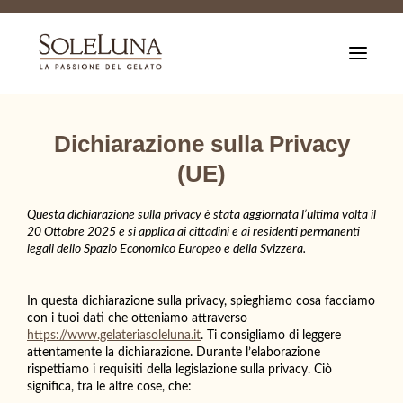
T
o
g
g
l
e
Dichiarazione sulla Privacy
n
a
(UE)
v
i
g
Questa dichiarazione sulla privacy è stata aggiornata l’ultima volta il
a
20 Ottobre 2025 e si applica ai cittadini e ai residenti permanenti
t
legali dello Spazio Economico Europeo e della Svizzera.
i
o
n
In questa dichiarazione sulla privacy, spieghiamo cosa facciamo
con i tuoi dati che otteniamo attraverso
https://www.gelateriasoleluna.it
. Ti consigliamo di leggere
attentamente la dichiarazione. Durante l’elaborazione
rispettiamo i requisiti della legislazione sulla privacy. Ciò
significa, tra le altre cose, che: