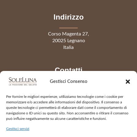
Indirizzo
Corso Magenta 27,
20025 Legnano
Italia
Contatti
Gestisci Consenso
Telefono
0331 441541
Per fornire le migliori esperienze, utilizziamo tecnologie come i cookie per
info@gelateriasoleluna.it
memorizzare e/o accedere alle informazioni del dispositivo. Il consenso a
queste tecnologie ci permetterà di elaborare dati come il comportamento di
navigazione o ID unici su questo sito. Non acconsentire o ritirare il consenso
può influire negativamente su alcune caratteristiche e funzioni.
Apertura
Gestisci servizi