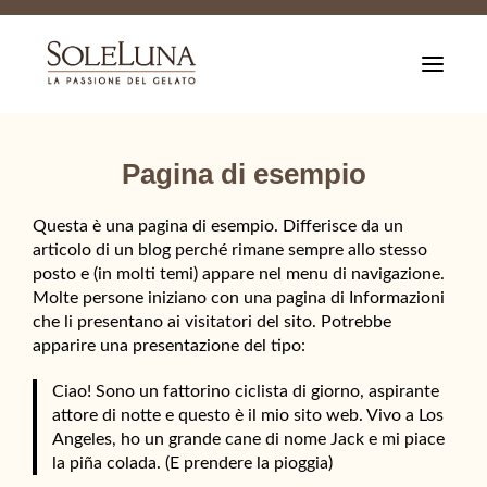
T
o
g
g
l
e
Pagina di esempio
n
a
v
Questa è una pagina di esempio. Differisce da un
i
articolo di un blog perché rimane sempre allo stesso
g
a
posto e (in molti temi) appare nel menu di navigazione.
t
Molte persone iniziano con una pagina di Informazioni
i
che li presentano ai visitatori del sito. Potrebbe
o
n
apparire una presentazione del tipo:
Ciao! Sono un fattorino ciclista di giorno, aspirante
attore di notte e questo è il mio sito web. Vivo a Los
Angeles, ho un grande cane di nome Jack e mi piace
la piña colada. (E prendere la pioggia)