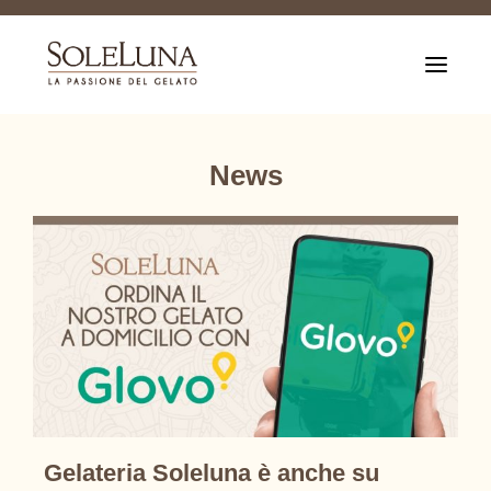
T
o
g
g
l
e
News
n
a
v
i
g
a
t
i
o
n
Gelateria Soleluna è anche su